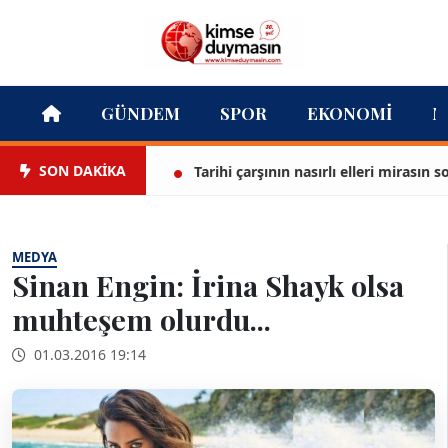
GÜNDEM
SPOR
EKONOMI
M
SON DAKİKA
Tarihi çarşının nasırlı elleri mirasın son b
MEDYA
Sinan Engin: İrina Shayk olsa
muhteşem olurdu...
01.03.2016 19:14