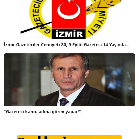
İzmir Gazeteciler Cemiyeti 80, 9 Eylül Gazetesi 14 Yaşında...
"Gazeteci kamu adına görev yapar!"...