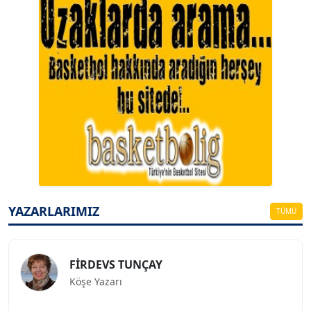
A. BAHRİ VRESKALA
Köşe Yazarı
ESAT ERÇETİNGÖZ
Köşe Yazarı
YAZARLARIMIZ
TÜMÜ
FİRDEVS TUNÇAY
Köşe Yazarı