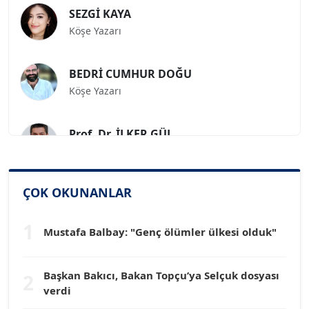
SEZGİ KAYA
Köşe Yazarı
BEDRİ CUMHUR DOĞU
Köşe Yazarı
Prof. Dr. İLKER GÜL
Köşe Yazarı
SİNAN GENÇ
ÇOK OKUNANLAR
Köşe Yazarı
1
Mustafa Balbay: "Genç ölümler ülkesi olduk"
Dr. HAKAN TARTAN
Köşe Yazarı
Başkan Bakıcı, Bakan Topçu’ya Selçuk dosyası
2
verdi
Prof. Dr. YÜCEL OCAK