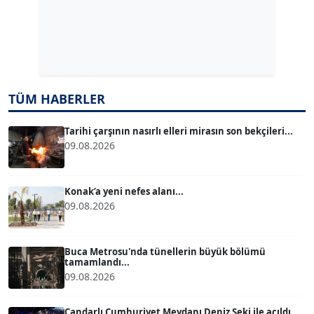
Köşe Yazarı
Dr. ŞABAN ACARBAY
Köşe Yazarı
TÜM HABERLER
TUĞÇE TUĞSAVUL BAYSOY
T
Köşe Yazarı
Tarihi çarşının nasırlı elleri mirasın son bekçileri...
09.08.2026
ATİLLA KÖPRÜLÜOĞLU
Köşe Yazarı
Konak’a yeni nefes alanı...
09.08.2026
BÜLENT GÜRLÜK
Köşe Yazarı
Buca Metrosu'nda tünellerin büyük bölümü
tamamlandı...
09.08.2026
MERT ERBOY
Köşe Yazarı
Çandarlı Cumhuriyet Meydanı Deniz Seki ile açıldı...