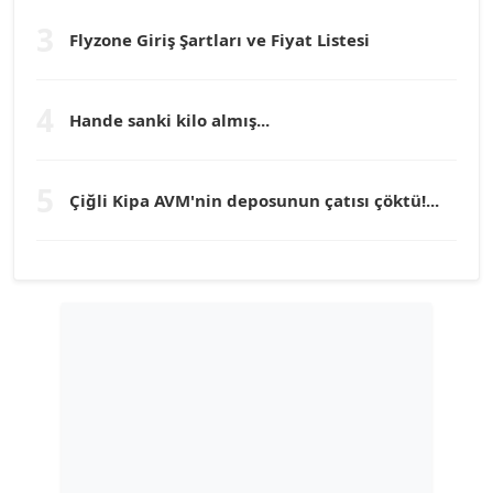
Köşe Yazarı
3
Flyzone Giriş Şartları ve Fiyat Listesi
TEOMAN GÜRAY
4
Köşe Yazarı
Hande sanki kilo almış...
TUNÇ AFŞAR
5
Çiğli Kipa AVM'nin deposunun çatısı çöktü!...
Köşe Yazarı
YILMAZ DURMAZ
Köşe Yazarı
GÜLPERİ ALTUN KILIÇ
Köşe Yazarı
ERDAL İZGİ