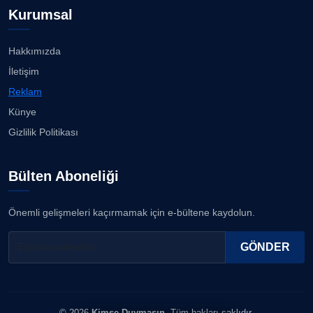
Prof. Dr. YAVUZ TAŞKIRAN
Kurumsal
Köşe Yazarı
Nilüfer Çınarlı Mutlu ve Meclis Üyeleri YENİ Parti'ye
k...
08.08.2026
Hakkımızda
ERDOGAN ARIPINAR
İletişim
Köşe Yazarı
Buca Kent Belleği Sergisi’nde eğlenceli keşif
Reklam
yolculuğu...
08.08.2026
Künye
A. BAHRİ VRESKALA
Gizlilik Politikası
Köşe Yazarı
Başkan Eşki’den Çamdibi çıkarması...
08.08.2026
Bülten Aboneliği
ESAT ERÇETİNGÖZ
Köşe Yazarı
Bostanlı ve Manda dereleri temizlendi...
Önemli gelişmeleri kaçırmamak için e-bültene kaydolun.
08.08.2026
FİRDEVS TUNÇAY
GÖNDER
Köşe Yazarı
SEZGİ KAYA
© 2026
Kimse Duymasın
. Tüm hakları saklıdır.