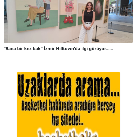
“Bana bir kez bak” İzmir Hilltown'da ilgi görüyor......
A. BAHRİ VRESKALA