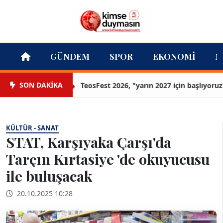
GÜNDEM
SPOR
EKONOMI
M
SON DAKİKA
TeosFest 2026, "yarın 2027 için başlıyoruz" me
KÜLTÜR - SANAT
STAT, Karşıyaka Çarşı'da
Tarçın Kırtasiye 'de okuyucusu
ile buluşacak
20.10.2025 10:28