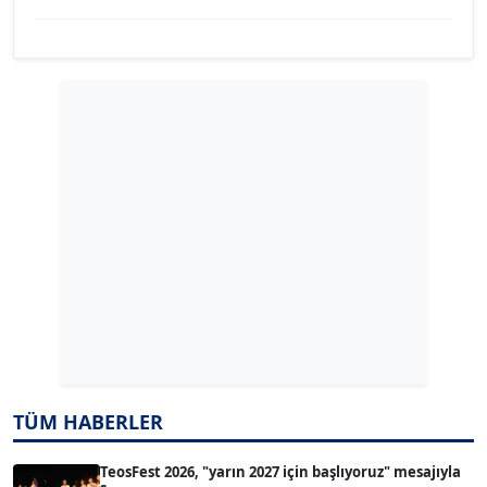
YILMAZ DURMAZ
Köşe Yazarı
GÜLPERİ ALTUN KILIÇ
Köşe Yazarı
ERDAL İZGİ
Köşe Yazarı
Dr. ŞABAN ACARBAY
Köşe Yazarı
TÜM HABERLER
TUĞÇE TUĞSAVUL BAYSOY
T
Köşe Yazarı
TeosFest 2026, "yarın 2027 için başlıyoruz" mesajıyla