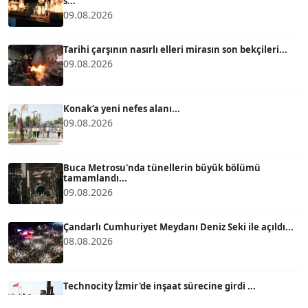
s...
09.08.2026
ATİLLA KÖPRÜLÜOĞLU
Köşe Yazarı
Tarihi çarşının nasırlı elleri mirasın son bekçileri...
09.08.2026
BÜLENT GÜRLÜK
Köşe Yazarı
Konak’a yeni nefes alanı...
09.08.2026
MERT ERBOY
Köşe Yazarı
Buca Metrosu'nda tünellerin büyük bölümü
tamamlandı...
09.08.2026
BÜLENT SAĞLAM
B
Köşe Yazarı
Çandarlı Cumhuriyet Meydanı Deniz Seki ile açıldı...
08.08.2026
SEVGİ MOLVA
Köşe Yazarı
Technocity İzmir'de inşaat sürecine girdi ...
08.08.2026