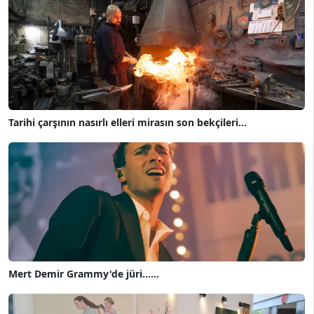
Tarihi çarşının nasırlı elleri mirasın son bekçileri...
Mert Demir Grammy'de jüri......