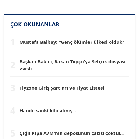
SİNAN GENÇ
ÇOK OKUNANLAR
Köşe Yazarı
1
Mustafa Balbay: "Genç ölümler ülkesi olduk"
Dr. HAKAN TARTAN
Köşe Yazarı
Başkan Bakıcı, Bakan Topçu’ya Selçuk dosyası
2
verdi
Prof. Dr. YÜCEL OCAK
Köşe Yazarı
3
Flyzone Giriş Şartları ve Fiyat Listesi
TEOMAN GÜRAY
Köşe Yazarı
4
Hande sanki kilo almış...
TUNÇ AFŞAR
5
Köşe Yazarı
Çiğli Kipa AVM'nin deposunun çatısı çöktü!...