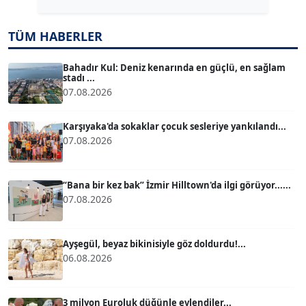
TÜM HABERLER
TUĞÇE TUĞSAVUL BAYSOY
T
Köşe Yazarı
Bahadır Kul: Deniz kenarında en güçlü, en sağlam
stadı ...
07.08.2026
ATİLLA KÖPRÜLÜOĞLU
Köşe Yazarı
Karşıyaka'da sokaklar çocuk sesleriye yankılandı...
07.08.2026
BÜLENT GÜRLÜK
Köşe Yazarı
“Bana bir kez bak” İzmir Hilltown'da ilgi görüyor......
07.08.2026
MERT ERBOY
Köşe Yazarı
Ayşegül, beyaz bikinisiyle göz doldurdu!...
06.08.2026
BÜLENT SAĞLAM
B
Köşe Yazarı
3 milyon Euroluk düğünle evlendiler...