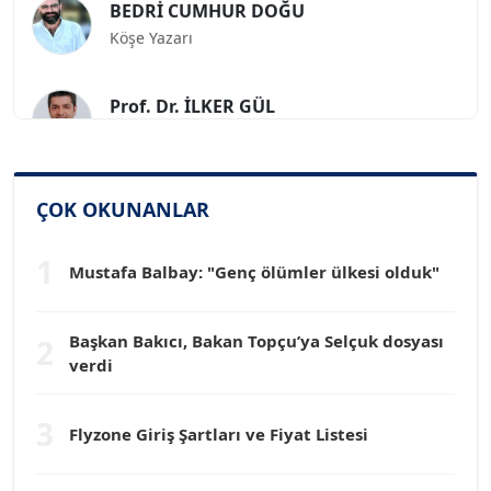
Köşe Yazarı
Prof. Dr. İLKER GÜL
Köşe Yazarı
SİNAN GENÇ
ÇOK OKUNANLAR
Köşe Yazarı
1
Mustafa Balbay: "Genç ölümler ülkesi olduk"
Dr. HAKAN TARTAN
Köşe Yazarı
Başkan Bakıcı, Bakan Topçu’ya Selçuk dosyası
2
verdi
Prof. Dr. YÜCEL OCAK
Köşe Yazarı
3
Flyzone Giriş Şartları ve Fiyat Listesi
TEOMAN GÜRAY