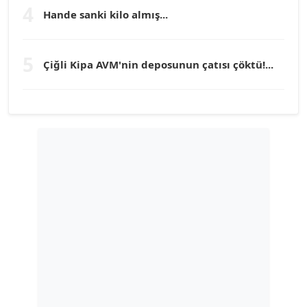
Köşe Yazarı
4
Hande sanki kilo almış...
TUNÇ AFŞAR
5
Köşe Yazarı
Çiğli Kipa AVM'nin deposunun çatısı çöktü!...
YILMAZ DURMAZ
Köşe Yazarı
GÜLPERİ ALTUN KILIÇ
Köşe Yazarı
ERDAL İZGİ
Köşe Yazarı
Dr. ŞABAN ACARBAY
Köşe Yazarı