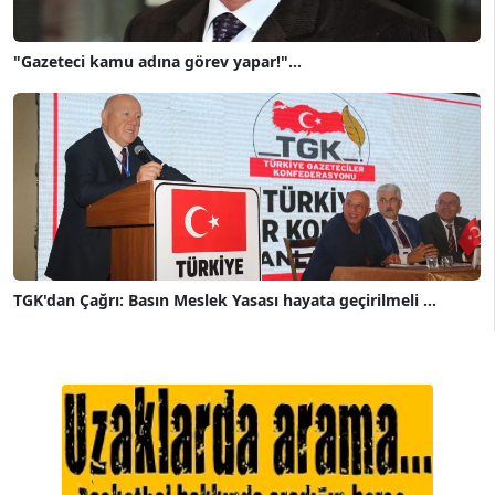
"Gazeteci kamu adına görev yapar!"...
TGK'dan Çağrı: Basın Meslek Yasası hayata geçirilmeli ...