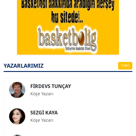
A. BAHRİ VRESKALA
Köşe Yazarı
ESAT ERÇETİNGÖZ
Köşe Yazarı
YAZARLARIMIZ
TÜMÜ
FİRDEVS TUNÇAY
Köşe Yazarı
SEZGİ KAYA
Köşe Yazarı
BEDRİ CUMHUR DOĞU