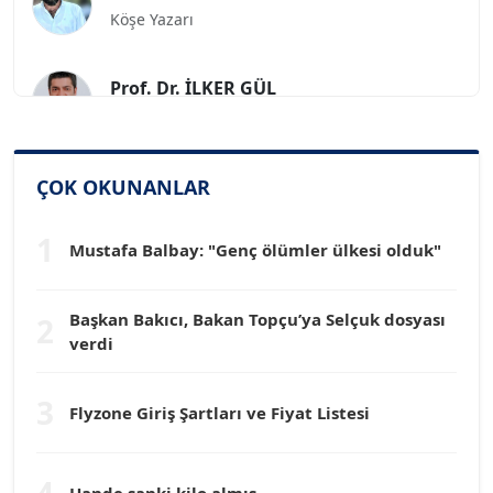
Prof. Dr. İLKER GÜL
Köşe Yazarı
SİNAN GENÇ
ÇOK OKUNANLAR
Köşe Yazarı
1
Mustafa Balbay: "Genç ölümler ülkesi olduk"
Dr. HAKAN TARTAN
Köşe Yazarı
Başkan Bakıcı, Bakan Topçu’ya Selçuk dosyası
2
verdi
Prof. Dr. YÜCEL OCAK
Köşe Yazarı
3
Flyzone Giriş Şartları ve Fiyat Listesi
TEOMAN GÜRAY
Köşe Yazarı