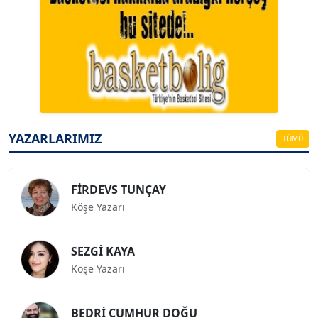
A. BAHRİ VRESKALA
Köşe Yazarı
ESAT ERÇETİNGÖZ
Köşe Yazarı
YAZARLARIMIZ
TÜMÜ
FİRDEVS TUNÇAY
Köşe Yazarı
SEZGİ KAYA
Köşe Yazarı
BEDRİ CUMHUR DOĞU
Köşe Yazarı