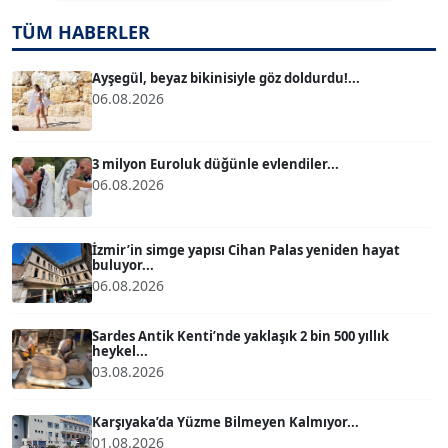
TUĞÇE TUĞSAVUL BAYSOY
TÜM HABERLER
T
Köşe Yazarı
Ayşegül, beyaz bikinisiyle göz doldurdu!...
06.08.2026
ATİLLA KÖPRÜLÜOĞLU
Köşe Yazarı
3 milyon Euroluk düğünle evlendiler...
06.08.2026
BÜLENT GÜRLÜK
Köşe Yazarı
İzmir’in simge yapısı Cihan Palas yeniden hayat
buluyor...
06.08.2026
MERT ERBOY
Köşe Yazarı
Sardes Antik Kenti’nde yaklaşık 2 bin 500 yıllık
heykel...
03.08.2026
BÜLENT SAĞLAM
B
Köşe Yazarı
Karşıyaka’da Yüzme Bilmeyen Kalmıyor...
01.08.2026