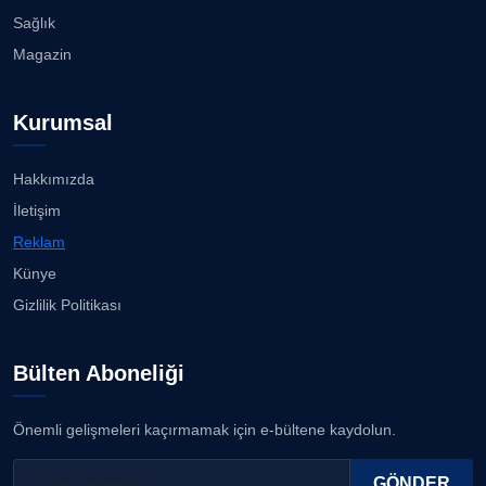
Prof. Dr. SEYHAN HASIRCI
Sağlık
Köşe Yazarı
Bisikletçiler Gömeç'te bisiklet festivalinde
Magazin
buluşacak ...
23.07.2026
Prof. Dr. YAVUZ TAŞKIRAN
Kurumsal
Köşe Yazarı
İzmirli müzisyen, koro şefi Almanya’da popüler
oldu......
23.07.2026
Hakkımızda
ERDOGAN ARIPINAR
İletişim
Köşe Yazarı
Anne kız şıklık yarışında......
Reklam
23.07.2026
Künye
A. BAHRİ VRESKALA
Gizlilik Politikası
Köşe Yazarı
Kuzey Başol, 239 sporcu arasından 8. oldu...
21.07.2026
Bülten Aboneliği
ESAT ERÇETİNGÖZ
Köşe Yazarı
Deniz ve güneşin tadını çıkarıyor......
Önemli gelişmeleri kaçırmamak için e-bültene kaydolun.
21.07.2026
FİRDEVS TUNÇAY
GÖNDER