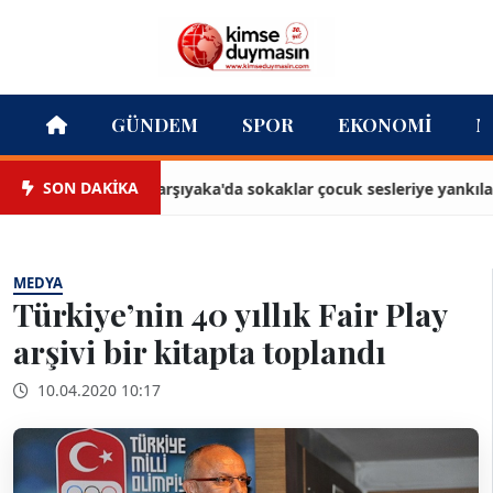
GÜNDEM
SPOR
EKONOMI
M
SON DAKİKA
Karşıyaka'da sokaklar çocuk sesleriye yankılandı
MEDYA
Türkiye’nin 40 yıllık Fair Play
arşivi bir kitapta toplandı
10.04.2020 10:17