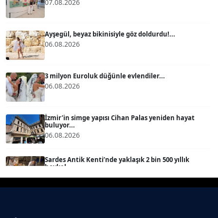
07.08.2026
BÜLENT GÜRLÜK
Köşe Yazarı
Ayşegül, beyaz bikinisiyle göz doldurdu!...
06.08.2026
MERT ERBOY
Köşe Yazarı
3 milyon Euroluk düğünle evlendiler...
06.08.2026
BÜLENT SAĞLAM
B
Köşe Yazarı
İzmir’in simge yapısı Cihan Palas yeniden hayat
buluyor...
SEVGİ MOLVA
06.08.2026
Köşe Yazarı
Sardes Antik Kenti’nde yaklaşık 2 bin 500 yıllık
heykel...
Prof. Dr. BİLGE DONUK
03.08.2026
Köşe Yazarı
Karşıyaka’da Yüzme Bilmeyen Kalmıyor...
01.08.2026