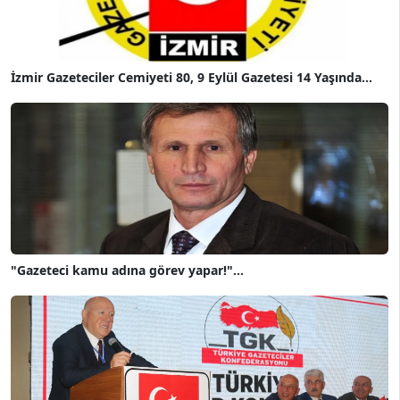
İzmir Gazeteciler Cemiyeti 80, 9 Eylül Gazetesi 14 Yaşında...
"Gazeteci kamu adına görev yapar!"...