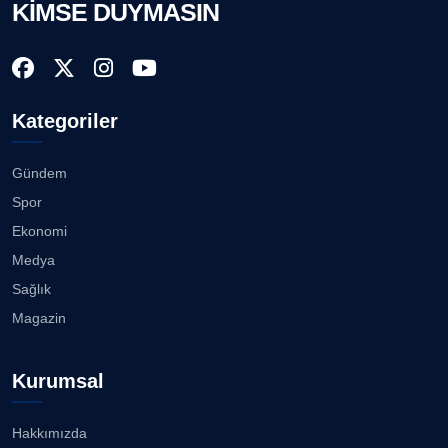
AVNİ ERBOY
KİMSE DUYMASIN
Köşe Yazarı
Akhisargücü ana sponsorla devam......
29.07.2026
Doç. Dr. LEVENT KÖSTEM
D
Köşe Yazarı
Kategoriler
Ahmet Kandemir: Sorun yaratan kişiler sorunu
çözemez!...
28.07.2026
CAN BARHAN
Gündem
Köşe Yazarı
Spor
İzmir Gazeteciler Cemiyeti 80, 9 Eylül Gazetesi 14
Ekonomi
Yaşı...
28.07.2026
Prof. Dr. SEYHAN HASIRCI
Medya
Köşe Yazarı
Sağlık
Akhisargücü Spor Kulübü 14 Yaşında ...
Magazin
27.07.2026
Prof. Dr. YAVUZ TAŞKIRAN
Köşe Yazarı
Kurumsal
"Gazeteci kamu adına görev yapar!"...
23.07.2026
Hakkımızda
ERDOGAN ARIPINAR