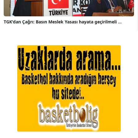
TGK'dan Çağrı: Basın Meslek Yasası hayata geçirilmeli ...
A. BAHRİ VRESKALA
Köşe Yazarı
ESAT ERÇETİNGÖZ
Köşe Yazarı