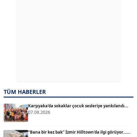
GÜLPERİ ALTUN KILIÇ
Köşe Yazarı
ERDAL İZGİ
Köşe Yazarı
Dr. ŞABAN ACARBAY
Köşe Yazarı
TUĞÇE TUĞSAVUL BAYSOY
T
TÜM HABERLER
Köşe Yazarı
Karşıyaka'da sokaklar çocuk sesleriye yankılandı...
07.08.2026
ATİLLA KÖPRÜLÜOĞLU
Köşe Yazarı
“Bana bir kez bak” İzmir Hilltown'da ilgi görüyor......