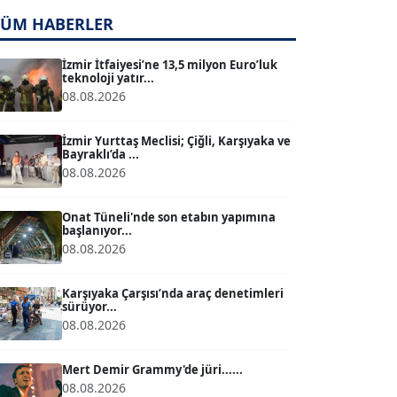
TUĞÇE TUĞSAVUL BAYSOY
TÜM HABERLER
T
Köşe Yazarı
İzmir İtfaiyesi’ne 13,5 milyon Euro’luk
teknoloji yatır...
08.08.2026
ATİLLA KÖPRÜLÜOĞLU
Köşe Yazarı
İzmir Yurttaş Meclisi; Çiğli, Karşıyaka ve
Bayraklı’da ...
08.08.2026
BÜLENT GÜRLÜK
Köşe Yazarı
Onat Tüneli'nde son etabın yapımına
başlanıyor...
08.08.2026
MERT ERBOY
Köşe Yazarı
Karşıyaka Çarşısı’nda araç denetimleri
sürüyor...
08.08.2026
BÜLENT SAĞLAM
B
Köşe Yazarı
Mert Demir Grammy'de jüri......
08.08.2026