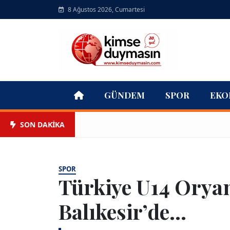
8 Ağustos 2026, Cumartesi
GÜNDEM
SPOR
EKO
SON DAKİKA
SPOR
Türkiye U14 Orya
Balıkesir’de…