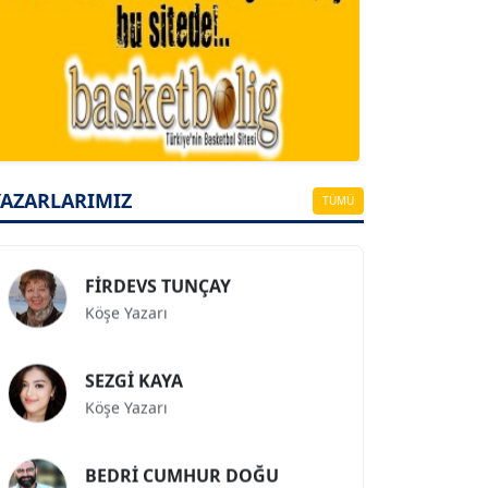
A. BAHRİ VRESKALA
Köşe Yazarı
ESAT ERÇETİNGÖZ
Köşe Yazarı
YAZARLARIMIZ
TÜMÜ
FİRDEVS TUNÇAY
Köşe Yazarı
SEZGİ KAYA
Köşe Yazarı
BEDRİ CUMHUR DOĞU
Köşe Yazarı