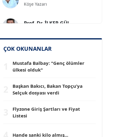
Prof. Dr. İLKER GÜL
Köşe Yazarı
SİNAN GENÇ
ÇOK OKUNANLAR
Köşe Yazarı
Mustafa Balbay: "Genç ölümler
1
Dr. HAKAN TARTAN
ülkesi olduk"
Köşe Yazarı
Başkan Bakıcı, Bakan Topçu’ya
2
Selçuk dosyası verdi
Prof. Dr. YÜCEL OCAK
Köşe Yazarı
Flyzone Giriş Şartları ve Fiyat
3
Listesi
TEOMAN GÜRAY
Köşe Yazarı
4
Hande sanki kilo almış...