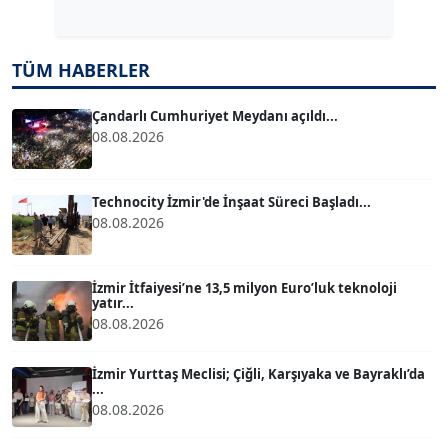
Köşe Yazarı
TÜM HABERLER
TUĞÇE TUĞSAVUL BAYSOY
T
Köşe Yazarı
Çandarlı Cumhuriyet Meydanı açıldı...
08.08.2026
ATİLLA KÖPRÜLÜOĞLU
Köşe Yazarı
Technocity İzmir'de İnşaat Süreci Başladı...
08.08.2026
BÜLENT GÜRLÜK
Köşe Yazarı
İzmir İtfaiyesi’ne 13,5 milyon Euro’luk teknoloji
yatır...
08.08.2026
MERT ERBOY
Köşe Yazarı
İzmir Yurttaş Meclisi; Çiğli, Karşıyaka ve Bayraklı’da
...
08.08.2026
BÜLENT SAĞLAM
B
Köşe Yazarı