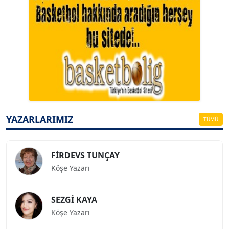
A. BAHRİ VRESKALA
Köşe Yazarı
ESAT ERÇETİNGÖZ
Köşe Yazarı
YAZARLARIMIZ
TÜMÜ
FİRDEVS TUNÇAY
Köşe Yazarı
SEZGİ KAYA
Köşe Yazarı