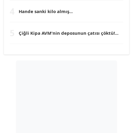
TEOMAN GÜRAY
Köşe Yazarı
4
Hande sanki kilo almış...
TUNÇ AFŞAR
5
Çiğli Kipa AVM'nin deposunun çatısı çöktü!...
Köşe Yazarı
YILMAZ DURMAZ
Köşe Yazarı
GÜLPERİ ALTUN KILIÇ
Köşe Yazarı
ERDAL İZGİ
Köşe Yazarı
Dr. ŞABAN ACARBAY