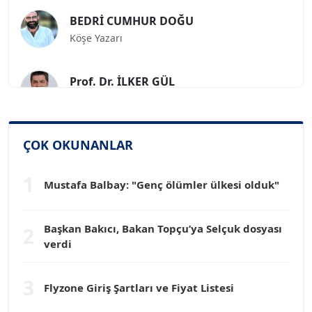
BEDRİ CUMHUR DOĞU
Köşe Yazarı
Prof. Dr. İLKER GÜL
Köşe Yazarı
SİNAN GENÇ
ÇOK OKUNANLAR
Köşe Yazarı
1
Mustafa Balbay: "Genç ölümler ülkesi olduk"
Dr. HAKAN TARTAN
Köşe Yazarı
Başkan Bakıcı, Bakan Topçu’ya Selçuk dosyası
2
verdi
Prof. Dr. YÜCEL OCAK
Köşe Yazarı
3
Flyzone Giriş Şartları ve Fiyat Listesi