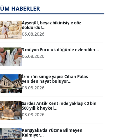
TÜM HABERLER
TUĞÇE TUĞSAVUL BAYSOY
T
Köşe Yazarı
Ayşegül, beyaz bikinisiyle göz
doldurdu!...
06.08.2026
ATİLLA KÖPRÜLÜOĞLU
Köşe Yazarı
3 milyon Euroluk düğünle evlendiler...
06.08.2026
BÜLENT GÜRLÜK
Köşe Yazarı
İzmir’in simge yapısı Cihan Palas
yeniden hayat buluyor...
06.08.2026
MERT ERBOY
Köşe Yazarı
Sardes Antik Kenti’nde yaklaşık 2 bin
500 yıllık heykel...
03.08.2026
BÜLENT SAĞLAM
B
Köşe Yazarı
Karşıyaka’da Yüzme Bilmeyen
Kalmıyor...