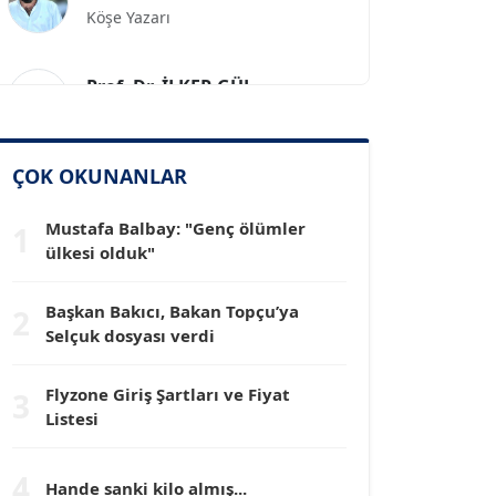
Prof. Dr. İLKER GÜL
Köşe Yazarı
SİNAN GENÇ
ÇOK OKUNANLAR
Köşe Yazarı
Mustafa Balbay: "Genç ölümler
1
Dr. HAKAN TARTAN
ülkesi olduk"
Köşe Yazarı
Başkan Bakıcı, Bakan Topçu’ya
2
Selçuk dosyası verdi
Prof. Dr. YÜCEL OCAK
Köşe Yazarı
Flyzone Giriş Şartları ve Fiyat
3
Listesi
TEOMAN GÜRAY
Köşe Yazarı
4
Hande sanki kilo almış...