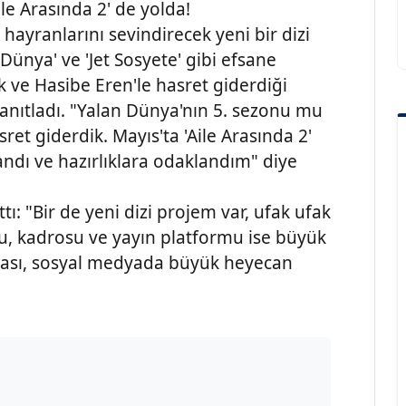
Aile Arasında 2' de yolda!
hayranlarını sevindirecek yeni bir dizi
 Dünya' ve 'Jet Sosyete' gibi efsane
k ve Hasibe Eren'le hasret giderdiği
anıtladı. "Yalan Dünya'nın 5. sezonu mu
ret giderdik. Mayıs'ta 'Aile Arasında 2'
ndı ve hazırlıklara odaklandım" diye
ı: "Bir de yeni dizi projem var, ufak ufak
u, kadrosu ve yayın platformu ise büyük
aması, sosyal medyada büyük heyecan