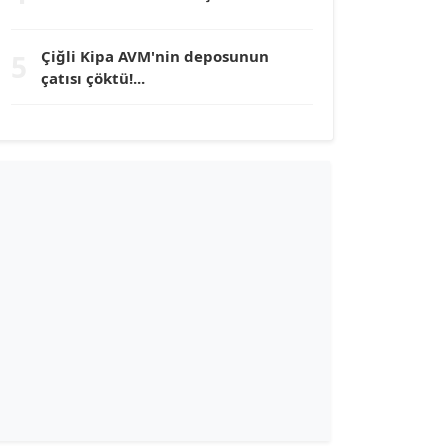
TUNÇ AFŞAR
Çiğli Kipa AVM'nin deposunun
5
Köşe Yazarı
çatısı çöktü!...
YILMAZ DURMAZ
Köşe Yazarı
GÜLPERİ ALTUN KILIÇ
Köşe Yazarı
ERDAL İZGİ
Köşe Yazarı
Dr. ŞABAN ACARBAY
Köşe Yazarı