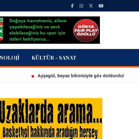
NOLOJI
KÜLTÜR - SANAT
Ayşegül, beyaz bikinisiyle göz doldurdu!
3 mi