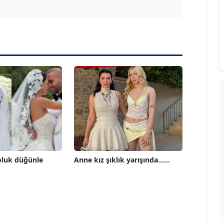
oluk düğünle
Anne kız şıklık yarışında......