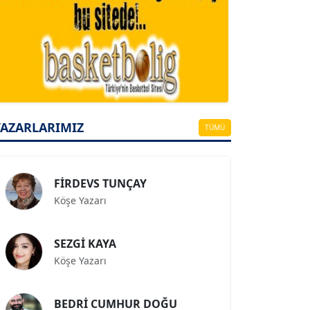
A. BAHRİ VRESKALA
Köşe Yazarı
ESAT ERÇETİNGÖZ
Köşe Yazarı
YAZARLARIMIZ
TÜMÜ
FİRDEVS TUNÇAY
Köşe Yazarı
SEZGİ KAYA
Köşe Yazarı
BEDRİ CUMHUR DOĞU
Köşe Yazarı