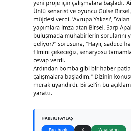
yeni proje için çalışmalara başladı. '
Ünlü senarist ve oyuncu Gülse Birsel, 
müjdesi verdi. 'Avrupa Yakası', 'Yalan
yapımlara imza atan Birsel, Sarp Apa
buluşmada muhabirlerin sorularını y
geliyor?" sorusuna, "Hayır, sadece has
filmini çekeceğiz, senaryosu tamamla
cevap verdi.
Ardından bomba gibi bir haber patlatt
çalışmalara başladım." Dizinin konus
merak uyandırdı. Birsel'in bu açıkl
yarattı.
HABERI PAYLAŞ
Facebook
X
WhatsApp